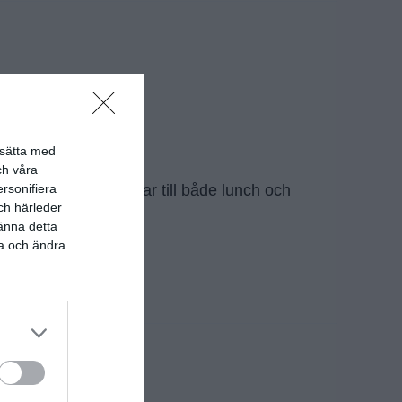
rtsätta med
ch våra
lätt måltid som passar till både lunch och
rsonifiera
ch härleder
känna detta
ma och ändra