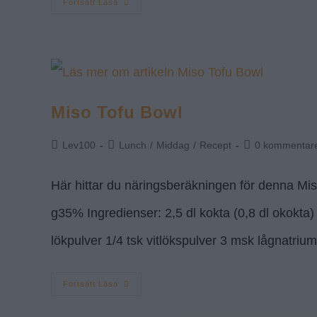
Fortsätt Läsa
Miso Tofu Bowl
Lev100
Lunch
/
Middag
/
Recept
0 kommentar
Här hittar du näringsberäkningen för denna M
g35% Ingredienser: 2,5 dl kokta (0,8 dl okokta) 
lökpulver 1/4 tsk vitlökspulver 3 msk lågnatr
Fortsätt Läsa