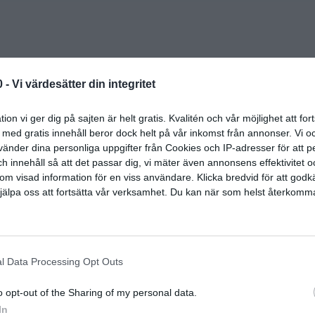
0 -
Vi värdesätter din integritet
er
ion vi ger dig på sajten är helt gratis. Kvalitén och vår möjlighet att fo
g med gratis innehåll beror dock helt på vår inkomst från annonser. Vi o
 tacos. Genom att byta ut brödet mot sallad så får du en 
änder dina personliga uppgifter från Cookies och IP-adresser för att pe
 innehåll så att det passar dig, vi mäter även annonsens effektivitet o
om visad information för en viss användare. Klicka bredvid för att god
 hjälpa oss att fortsätta vår verksamhet. Du kan när som helst återkom
l Data Processing Opt Outs
o opt-out of the Sharing of my personal data.
In