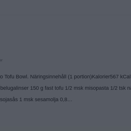
er
iso Tofu Bowl. Näringsinnehåll (1 portion)Kalorier567 
belugalinser 150 g fast tofu 1/2 msk misopasta 1/2 tsk nä
iumsojasås 1 msk sesamolja 0,8…