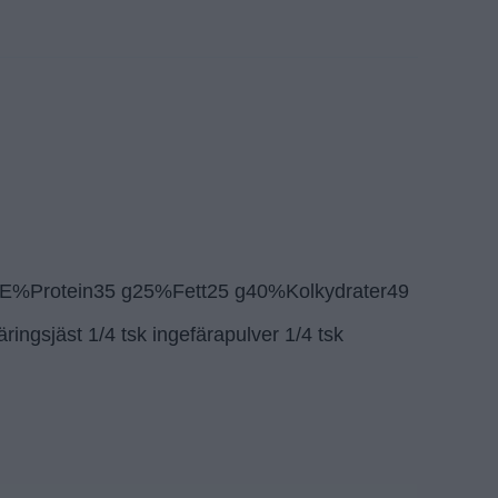
kCalE%Protein35 g25%Fett25 g40%Kolkydrater49
ringsjäst 1/4 tsk ingefärapulver 1/4 tsk