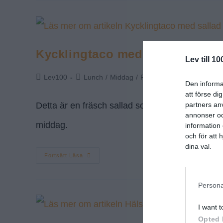
Kycklingtaco med sallad
Lev till 10
Lev100
Lunch
/
Middag
/
Recept
0 kommentar
Den informat
att förse di
Detta är en fräsch sallad som är inspirerad från
partners anv
annonser och
middag.
information 
och för att
dina val.
Fortsätt Läsa
Persona
I want t
Opted 