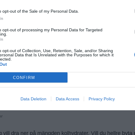
o opt-out of the Sale of my Personal Data.
In
to opt-out of processing my Personal Data for Targeted
ing.
 än många andra kakor.
In
o opt-out of Collection, Use, Retention, Sale, and/or Sharing
ersonal Data that Is Unrelated with the Purposes for which it
lected.
Out
CONFIRM
Data Deletion
Data Access
Privacy Policy
er
ill dra ner på mängden kolhydrater. Vill du hellre byta u