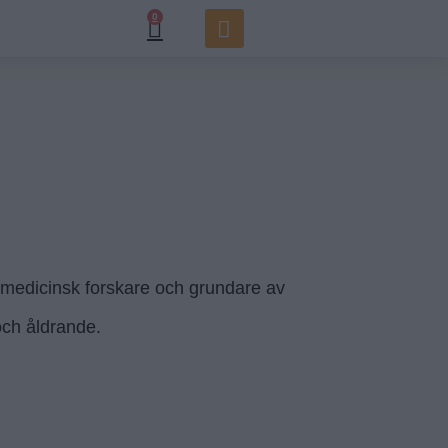
0
iomedicinsk forskare och grundare av
och åldrande.