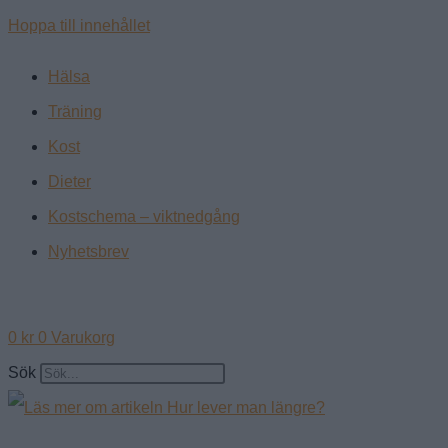
Hoppa till innehållet
Hälsa
Träning
Kost
Dieter
Kostschema – viktnedgång
Nyhetsbrev
0
kr
0
Varukorg
Sök