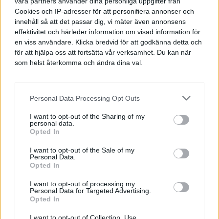
våra partners använder dina personliga uppgifter från
Cookies och IP-adresser för att personifiera annonser och
Inläggsförfattare:
Jonny Rosengren
innehåll så att det passar dig, vi mäter även annonsens
Inläggskategori:
Hälsa
effektivitet och härleder information om visad information för
en viss användare. Klicka bredvid för att godkänna detta och
Kommentarer på inlägget:
0 kommentarer
för att hjälpa oss att fortsätta vår verksamhet. Du kan när
som helst återkomma och ändra dina val.
I västvärlden så är hjärt- och kärlsjukdom en av de vanligaste
dödsorsakerna som drabbar ungefär en av fem människor.
Personal Data Processing Opt Outs
En lägre vilopuls är en stark indikator på att du lever
I want to opt-out of the Sharing of my
hälsosamt och att du har lägre risk att drabbas av sjukdom
personal data.
Opted In
kopplat till hjärthälsa.
I want to opt-out of the Sale of my
Personal Data.
Fortsätt läsa
Vilopuls – vad är normalt och hur påverkar man
Opted In
sin vilopuls?
I want to opt-out of processing my
Personal Data for Targeted Advertising.
Opted In
I want to opt-out of Collection, Use,