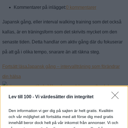
Kommentarer på inlägget:
0 kommentarer
Japansk gång, eller interval walking training som det också
kallas, är en träningsform som det skrivits mycket om den
senaste tiden. Detta handlar om aktiv gång där du fokuserar
på att gå i olika tempo, snarare än att räkna steg.
Fortsätt läsa
Japansk gång – intervallträning som förändrar
din hälsa
Lev till 100 -
Vi värdesätter din integritet
Vilopuls – vad är normalt och hur
Den information vi ger dig på sajten är helt gratis. Kvalitén
och vår möjlighet att fortsätta med att förse dig med gratis
påverkar man sin vilopuls?
innehåll beror dock helt på vår inkomst från annonser. Vi och