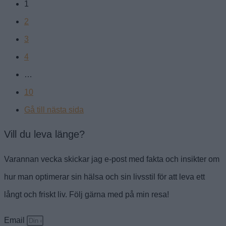
1
2
3
4
…
10
Gå till nästa sida
Vill du leva länge?
Varannan vecka skickar jag e-post med fakta och insikter om
hur man optimerar sin hälsa och sin livsstil för att leva ett
långt och friskt liv. Följ gärna med på min resa!
Email