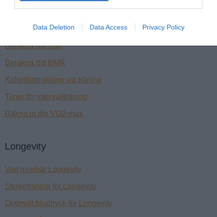
Verktyg
Data Deletion
Data Access
Privacy Policy
Beräkna din kaloriförbrukning
Beräkna ditt BMI
Beräkna ditt BMR
Kaloriförbrukning vid träning
Timer för intervallträning
Räkna ut din VO2-max
Longevity
Vad innebär Longevity
Styrketräning för Longevity
Optimalt blodtryck för Longevity