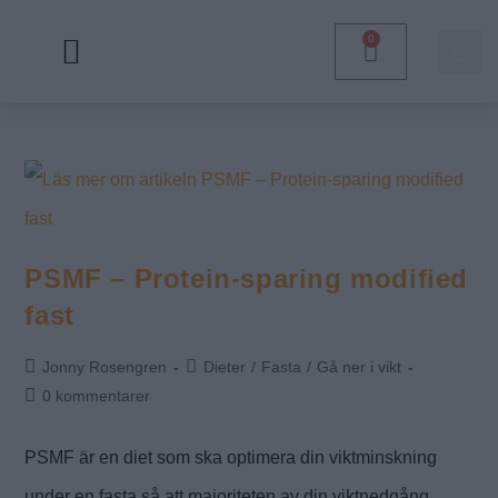
0
Kostschema – viktnedgång
PSMF – Protein-sparing modified
fast
Jonny Rosengren
Dieter
/
Fasta
/
Gå ner i vikt
0 kommentarer
PSMF är en diet som ska optimera din viktminskning
under en fasta så att majoriteten av din viktnedgång