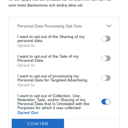
hur man optimerar sin hälsa och sin livsstil för att leva ett långt
som helst återkomma och ändra dina val.
och friskt liv. Följ gärna med på min resa!
Personal Data Processing Opt Outs
I want to opt-out of the Sharing of my
personal data.
Opted In
PRENUMERERA
I want to opt-out of the Sale of my
Följ mig
Personal Data.
Opted In
I want to opt-out of processing my
Personal Data for Targeted Advertising.
Opted In
Läs mer om mig
I want to opt-out of Collection, Use,
Retention, Sale, and/or Sharing of my
Boka föreläsning
Personal Data that Is Unrelated with the
Purposes for which it was collected.
Longevity på svenska
Opted Out
CONFIRM