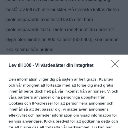
består av fett och inte muskler. På svenska kallas dieten
proteinsparande modifierad fasta eller bara
proteinsparande fasta. Dieten innebär att du under ett
dygn äter mindre än 800 kalorier (500-800), som primärt
ska komma från protein.
Lev till 100 -
Vi värdesätter din integritet
Fortsätt Läsa
Den information vi ger dig på sajten är helt gratis. Kvalitén
och vår möjlighet att fortsätta med att förse dig med gratis
innehåll beror dock helt på vår inkomst från annonser. Vi och
våra partners använder dina personliga uppgifter från
Cookies och IP-adresser för att personifiera annonser och
Vill du leva länge?
innehåll så att det passar dig, vi mäter även annonsens
effektivitet och härleder information om visad information för
en viss användare. Klicka bredvid för att godkänna detta och
Varannan vecka skickar jag e-post med fakta och insikter om
för att hjälpa oss att fortsätta vår verksamhet. Du kan när